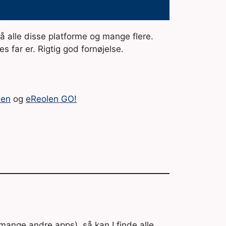
på alle disse platforme og mange flere.
es far er. Rigtig god fornøjelse.
len
og
eReolen GO!
mange andre apps), så kan I finde alle