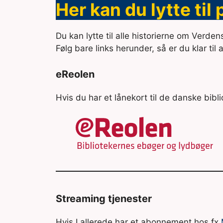
Her kan du lytte til
Du kan lytte til alle historierne om Verde
Følg bare links herunder, så er du klar til 
eReolen
Hvis du har et lånekort til de danske bibli
Streaming tjenester
Hvis I allerede har et abonnement hos fx