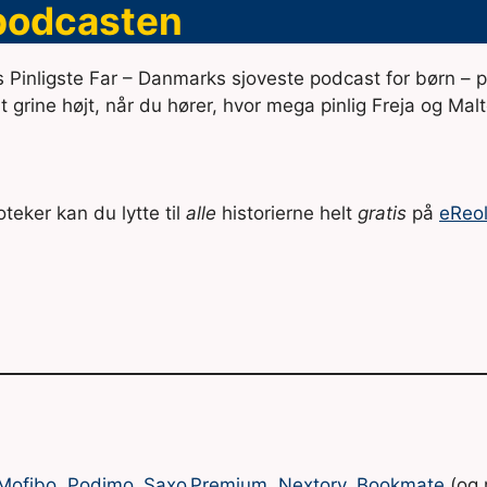
 podcasten
ns Pinligste Far – Danmarks sjoveste podcast for børn – 
at grine højt, når du hører, hvor mega pinlig Freja og Malt
oteker kan du lytte til
alle
historierne helt
gratis
på
eReo
Mofibo
,
Podimo
,
Saxo Premium
,
Nextory
,
Bookmate
(og 