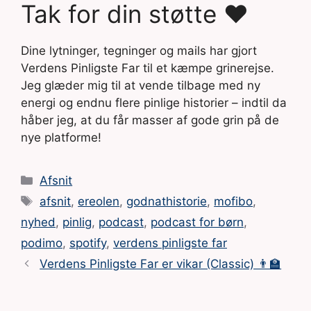
Tak for din støtte ❤️
Dine lytninger, tegninger og mails har gjort
Verdens Pinligste Far til et kæmpe grinerejse.
Jeg glæder mig til at vende tilbage med ny
energi og endnu flere pinlige historier – indtil da
håber jeg, at du får masser af gode grin på de
nye platforme!
Kategorier
Afsnit
Tags
afsnit
,
ereolen
,
godnathistorie
,
mofibo
,
nyhed
,
pinlig
,
podcast
,
podcast for børn
,
podimo
,
spotify
,
verdens pinligste far
Verdens Pinligste Far er vikar (Classic) 👨‍🏫