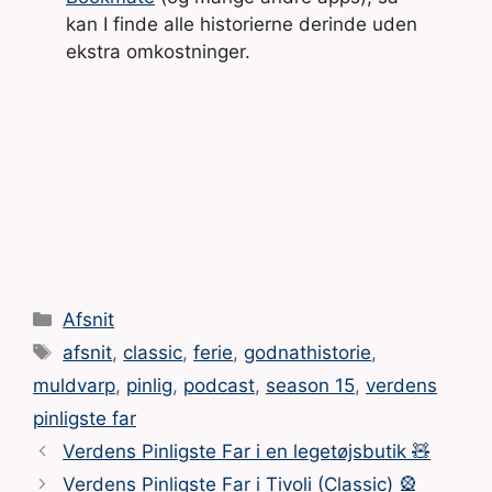
kan I finde alle historierne derinde uden
ekstra omkostninger.
Kategorier
Afsnit
Tags
afsnit
,
classic
,
ferie
,
godnathistorie
,
muldvarp
,
pinlig
,
podcast
,
season 15
,
verdens
pinligste far
Verdens Pinligste Far i en legetøjsbutik 🧸
Verdens Pinligste Far i Tivoli (Classic) 🎡