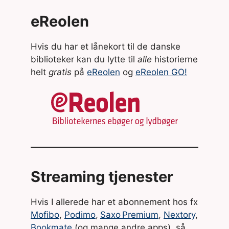
eReolen
Hvis du har et lånekort til de danske
biblioteker kan du lytte til
alle
historierne
helt
gratis
på
eReolen
og
eReolen GO!
Streaming tjenester
Hvis I allerede har et abonnement hos fx
Mofibo
,
Podimo
,
Saxo Premium
,
Nextory
,
Bookmate
(og mange andre apps), så