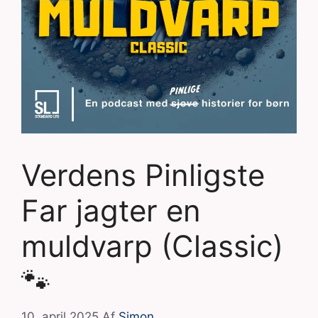
Verdens Pinligste
Far jagter en
muldvarp (Classic)
🐾
10. april 2025
Af
Simon