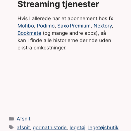
Streaming tjenester
Hvis I allerede har et abonnement hos fx
Mofibo
,
Podimo
,
Saxo Premium
,
Nextory
,
Bookmate
(og mange andre apps), så
kan I finde alle historierne derinde uden
ekstra omkostninger.
Kategorier
Afsnit
Tags
afsnit
,
godnathistorie
,
legetøj
,
legetøjsbutik
,