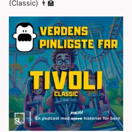
(Classic) 👨‍🏫