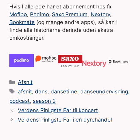
Hvis I allerede har et abonnement hos fx
Mofibo
,
Podimo
,
Saxo Premium
,
Nextory
,
Bookmate
(og mange andre apps), så kan I
finde alle historierne derinde uden ekstra
omkostninger.
Kategorier
Afsnit
Tags
afsnit
,
dans
,
dansetime
,
danseundervisning
,
podcast
,
season 2
Verdens Pinligste Far til koncert
Verdens Pinligste Far i en dyrehandel