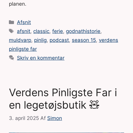
planen.
Kategorier
Afsnit
Tags
afsnit
,
classic
,
ferie
,
godnathistorie
,
muldvarp
,
pinlig
,
podcast
,
season 15
,
verdens
pinligste far
Skriv en kommentar
Verdens Pinligste Far i
en legetøjsbutik 🧸
3. april 2025
Af
Simon