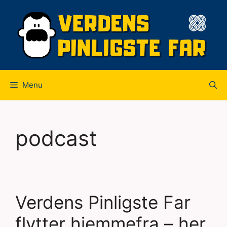
Hop
til
indhold
Menu
podcast
Verdens Pinligste Far
flytter hjemmefra – her