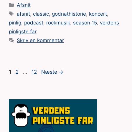
Kategorier
Afsnit
Tags
afsnit
,
classic
,
godnathistorie
,
koncert
,
pinlig
,
podcast
,
rockmusik
,
season 15
,
verdens
pinligste far
Skriv en kommentar
Side
Side
Side
1
2
…
12
Næste
→