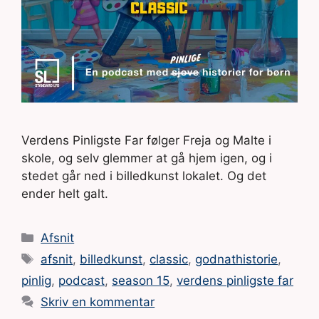
Verdens Pinligste Far følger Freja og Malte i
skole, og selv glemmer at gå hjem igen, og i
stedet går ned i billedkunst lokalet. Og det
ender helt galt.
Kategorier
Afsnit
Tags
afsnit
,
billedkunst
,
classic
,
godnathistorie
,
pinlig
,
podcast
,
season 15
,
verdens pinligste far
Skriv en kommentar