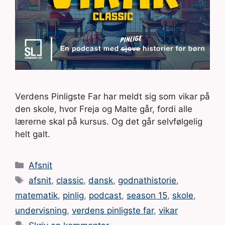
Verdens Pinligste Far har meldt sig som vikar på
den skole, hvor Freja og Malte går, fordi alle
lærerne skal på kursus. Og det går selvfølgelig
helt galt.
Kategorier
Afsnit
Tags
afsnit
,
classic
,
dansk
,
godnathistorie
,
matematik
,
pinlig
,
podcast
,
season 15
,
skole
,
undervisning
,
verdens pinligste far
,
vikar