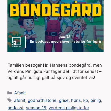
Familien besøger Hr. Hansens bondegård, men
Verdens Pinligste Far tager det lidt for seriøst –
og alt går hurtigt galt på sjov og uventet vis!
Kategorier
Afsnit
Tags
afsnit
,
godnathistorie
,
grise
,
høns
,
ko
,
pinlig
,
podcast
,
season 15
,
verdens pinligste far