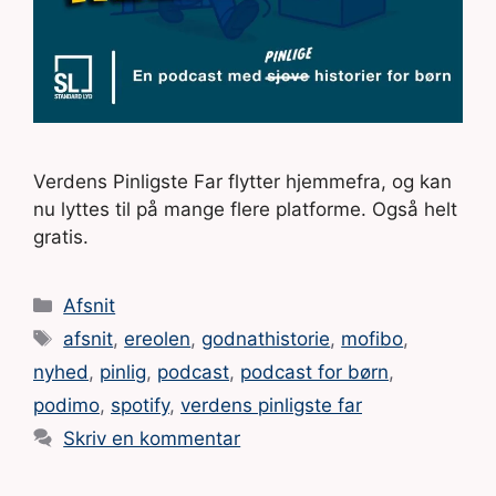
Verdens Pinligste Far flytter hjemmefra, og kan
nu lyttes til på mange flere platforme. Også helt
gratis.
Kategorier
Afsnit
Tags
afsnit
,
ereolen
,
godnathistorie
,
mofibo
,
nyhed
,
pinlig
,
podcast
,
podcast for børn
,
podimo
,
spotify
,
verdens pinligste far
Skriv en kommentar