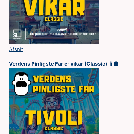
Afsnit
Verdens Pinligste Far er vikar (Classic) 👨‍🏫