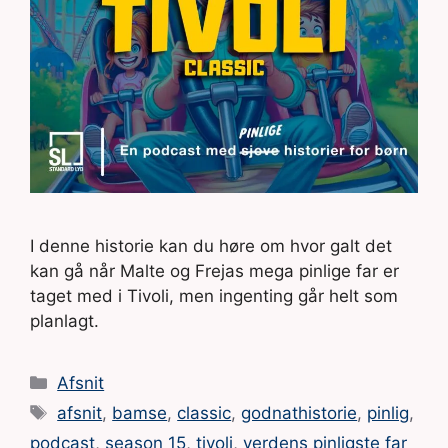
I denne historie kan du høre om hvor galt det
kan gå når Malte og Frejas mega pinlige far er
taget med i Tivoli, men ingenting går helt som
planlagt.
Kategorier
Afsnit
Tags
afsnit
,
bamse
,
classic
,
godnathistorie
,
pinlig
,
podcast
,
season 15
,
tivoli
,
verdens pinligste far