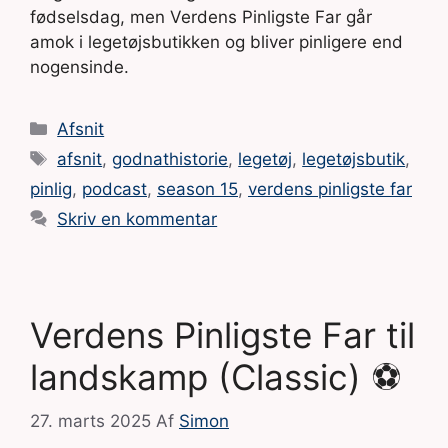
fødselsdag, men Verdens Pinligste Far går
amok i legetøjsbutikken og bliver pinligere end
nogensinde.
Kategorier
Afsnit
Tags
afsnit
,
godnathistorie
,
legetøj
,
legetøjsbutik
,
pinlig
,
podcast
,
season 15
,
verdens pinligste far
Skriv en kommentar
Verdens Pinligste Far til
landskamp (Classic) ⚽
27. marts 2025
Af
Simon