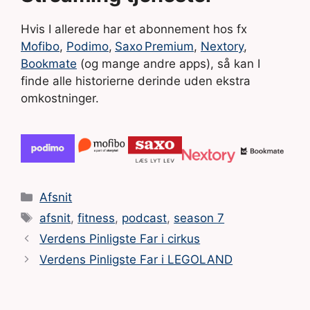
Hvis I allerede har et abonnement hos fx
Mofibo
,
Podimo
,
Saxo Premium
,
Nextory
,
Bookmate
(og mange andre apps), så kan I
finde alle historierne derinde uden ekstra
omkostninger.
Kategorier
Afsnit
Tags
afsnit
,
fitness
,
podcast
,
season 7
Verdens Pinligste Far i cirkus
Verdens Pinligste Far i LEGOLAND