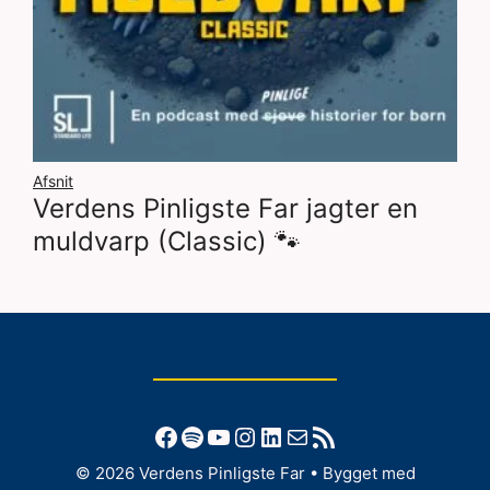
Afsnit
Verdens Pinligste Far jagter en
muldvarp (Classic) 🐾
Facebook
Spotify
YouTube
Instagram
LinkedIn
Mail
RSS-feed
© 2026 Verdens Pinligste Far
• Bygget med