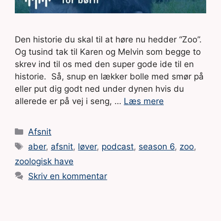
Den historie du skal til at høre nu hedder “Zoo”.
Og tusind tak til Karen og Melvin som begge to
skrev ind til os med den super gode ide til en
historie. Så, snup en lækker bolle med smør på
eller put dig godt ned under dynen hvis du
allerede er på vej i seng, …
Læs mere
Kategorier
Afsnit
Tags
aber
,
afsnit
,
løver
,
podcast
,
season 6
,
zoo
,
zoologisk have
Skriv en kommentar