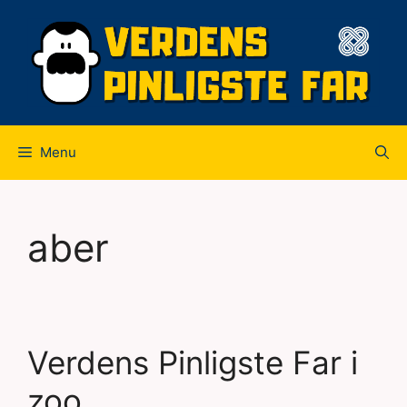
Hop
til
indhold
Menu
aber
Verdens Pinligste Far i
zoo