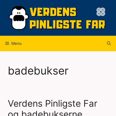
Hop
til
indhold
Menu
badebukser
Verdens Pinligste Far
og badebukserne