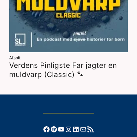
Afsnit
Verdens Pinligste Far jagter en
muldvarp (Classic) 🐾
Facebook
Spotify
YouTube
Instagram
LinkedIn
Mail
RSS-feed