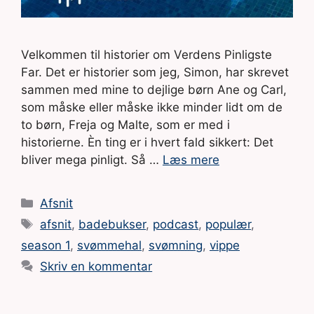
Velkommen til historier om Verdens Pinligste
Far. Det er historier som jeg, Simon, har skrevet
sammen med mine to dejlige børn Ane og Carl,
som måske eller måske ikke minder lidt om de
to børn, Freja og Malte, som er med i
historierne. Èn ting er i hvert fald sikkert: Det
bliver mega pinligt. Så …
Læs mere
Kategorier
Afsnit
Tags
afsnit
,
badebukser
,
podcast
,
populær
,
season 1
,
svømmehal
,
svømning
,
vippe
Skriv en kommentar