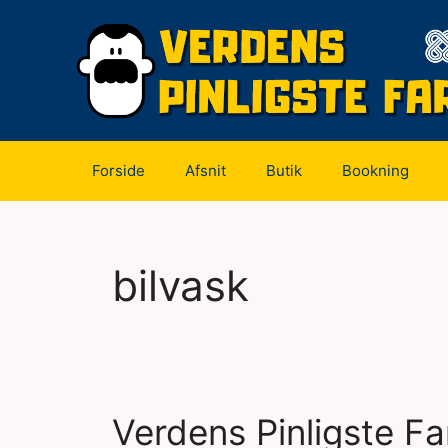
Hop
til
indhold
Forside
Afsnit
Butik
Bookning
bilvask
Verdens Pinligste Fa