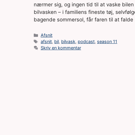
nærmer sig, og ingen tid til at vaske bilen
bilvasken – i familiens fineste tøj, selvfø
bagende sommersol, får faren til at falde
Kategorier
Afsnit
Tags
afsnit
,
bil
,
bilvask
,
podcast
,
season 11
Skriv en kommentar