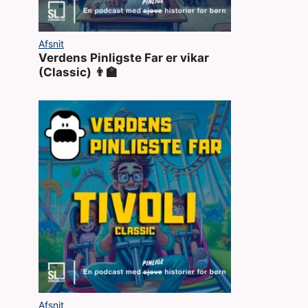
Afsnit
Verdens Pinligste Far er vikar
(Classic) 👨‍🏫
Afsnit