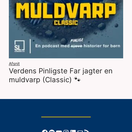
Afsnit
Verdens Pinligste Far jagter en
muldvarp (Classic) 🐾
Facebook
Spotify
YouTube
Instagram
LinkedIn
Mail
RSS-feed