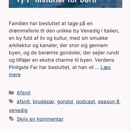
Familien har besluttet at tage på en
drømmeferie til den unikke by Venedig i Italien,
en by fuld af liv og kultur, med sin smukke
arkitektur og kanaler, der snor sig gennem
byen, og de berømte gondoler, der sejler rundt
og tilføjer en ekstra charme til byen. Verdens
Pinligste Far har besluttet, at han vil …
Læs
mere
Kategorier
Afsnit
Tags
afsnit
,
brudepar
,
gondol
,
podcast
,
season 8
,
venedig
Skriv en kommentar