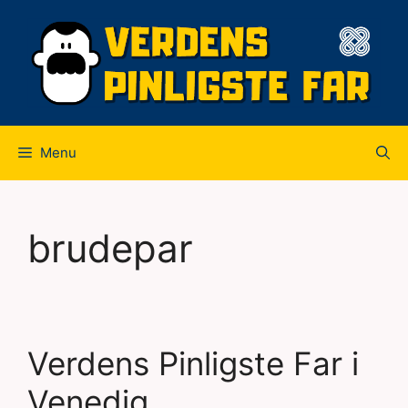
Hop
til
indhold
Menu
brudepar
Verdens Pinligste Far i
Venedig