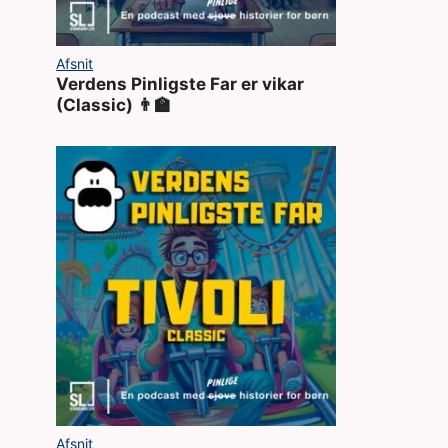
Afsnit
Verdens Pinligste Far er vikar
(Classic) 👨‍🏫
Afsnit