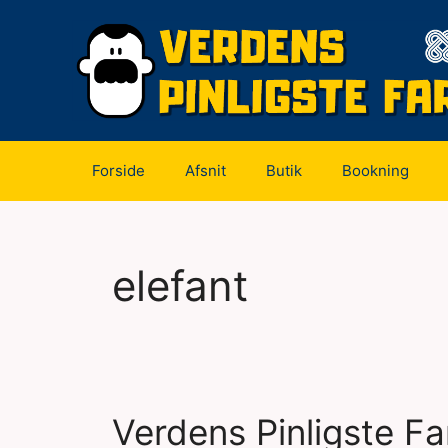
Hop
til
indhold
Forside
Afsnit
Butik
Bookning
elefant
Verdens Pinligste Far