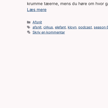
krumme tæerne, mens du høre om hvor gal
Læs mere
Kategorier
Afsnit
Tags
afsnit
,
cirkus
,
elefant
,
klovn
,
podcast
,
season 
Skriv en kommentar