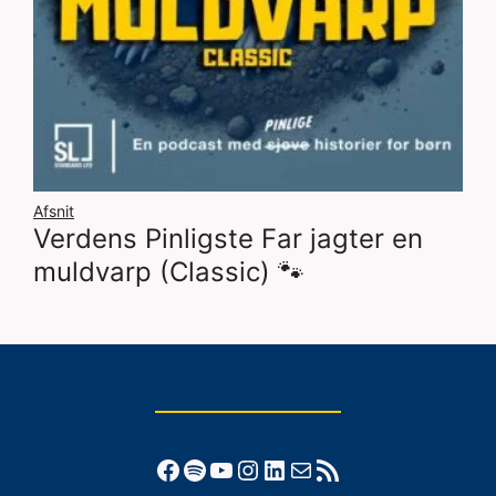
Afsnit
Verdens Pinligste Far jagter en
muldvarp (Classic) 🐾
Facebook
Spotify
YouTube
Instagram
LinkedIn
Mail
RSS-feed