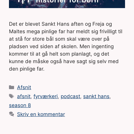
Det er blevet Sankt Hans aften og Freja og
Maltes mega pinlige far har meldt sig frivilligt til
at stå for store bål som skal være over på
pladsen ved siden af skolen. Men ingenting
kommer til at gå helt som planlagt, og det
kunne de måske også have sagt sig selv med
den pinlige far.
Kategorier
Afsnit
Tags
afsnit
,
fyrværkeri
,
podcast
,
sankt hans
,
season 8
Skriv en kommentar