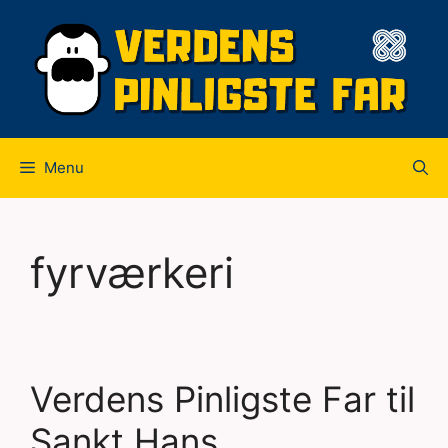
Hop
til
indhold
Menu
fyrværkeri
Verdens Pinligste Far til
Sankt Hans