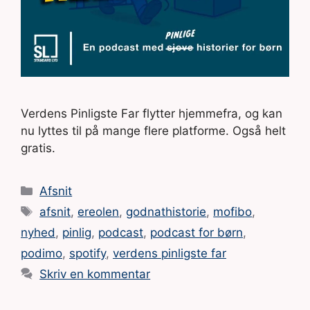
Verdens Pinligste Far flytter hjemmefra, og kan
nu lyttes til på mange flere platforme. Også helt
gratis.
Kategorier
Afsnit
Tags
afsnit
,
ereolen
,
godnathistorie
,
mofibo
,
nyhed
,
pinlig
,
podcast
,
podcast for børn
,
podimo
,
spotify
,
verdens pinligste far
Skriv en kommentar