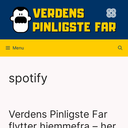
Hop
til
indhold
Menu
spotify
Verdens Pinligste Far
flytter hjemmefra – her