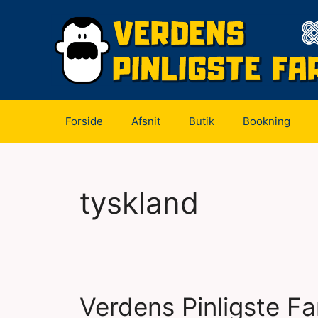
Hop
til
indhold
Forside
Afsnit
Butik
Bookning
tyskland
Verdens Pinligste Far