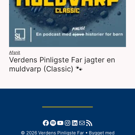
Afsnit
Verdens Pinligste Far jagter en
muldvarp (Classic) 🐾
Facebook
Spotify
YouTube
Instagram
LinkedIn
Mail
RSS-feed
© 2026 Verdens Pinligste Far
• Bygget med