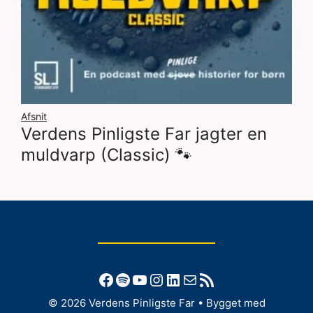
Afsnit
Verdens Pinligste Far jagter en
muldvarp (Classic) 🐾
Facebook
Spotify
YouTube
Instagram
LinkedIn
Mail
RSS-feed
© 2026 Verdens Pinligste Far
• Bygget med