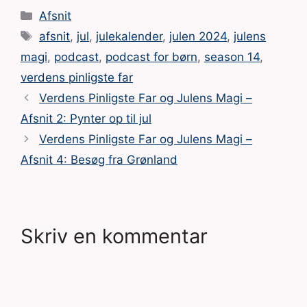
Kategorier
Afsnit
Tags
afsnit
,
jul
,
julekalender
,
julen 2024
,
julens
magi
,
podcast
,
podcast for børn
,
season 14
,
verdens pinligste far
Verdens Pinligste Far og Julens Magi –
Afsnit 2: Pynter op til jul
Verdens Pinligste Far og Julens Magi –
Afsnit 4: Besøg fra Grønland
Skriv en kommentar