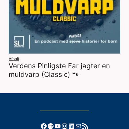
Afsnit
Verdens Pinligste Far jagter en
muldvarp (Classic) 🐾
Facebook
Spotify
YouTube
Instagram
LinkedIn
Mail
RSS-feed