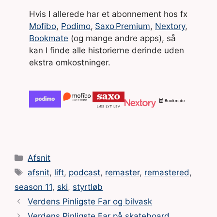
Hvis I allerede har et abonnement hos fx
Mofibo
,
Podimo
,
Saxo Premium
,
Nextory
,
Bookmate
(og mange andre apps), så
kan I finde alle historierne derinde uden
ekstra omkostninger.
Kategorier
Afsnit
Tags
afsnit
,
lift
,
podcast
,
remaster
,
remastered
,
season 11
,
ski
,
styrtløb
Verdens Pinligste Far og bilvask
Verdens Pinligste Far på skateboard