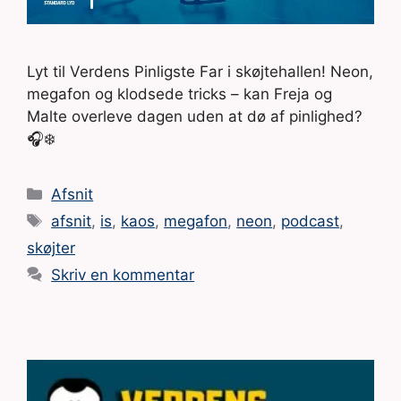
Lyt til Verdens Pinligste Far i skøjtehallen! Neon,
megafon og klodsede tricks – kan Freja og
Malte overleve dagen uden at dø af pinlighed?
🎧❄️
Kategorier
Afsnit
Tags
afsnit
,
is
,
kaos
,
megafon
,
neon
,
podcast
,
skøjter
Skriv en kommentar