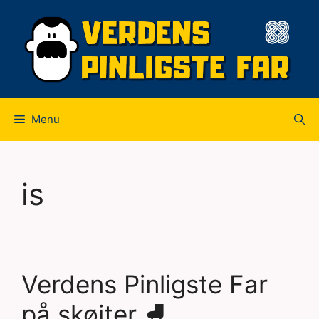
Hop
til
indhold
Menu
is
Verdens Pinligste Far
på skøjter ⛸️