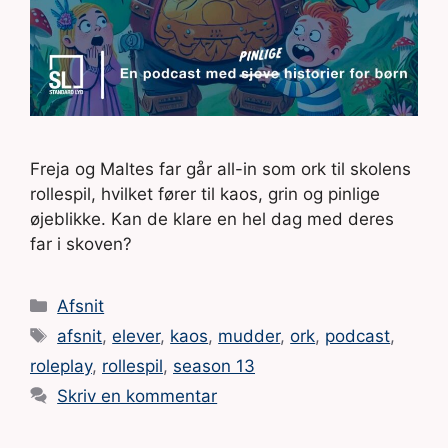
Freja og Maltes far går all-in som ork til skolens
rollespil, hvilket fører til kaos, grin og pinlige
øjeblikke. Kan de klare en hel dag med deres
far i skoven?
Kategorier
Afsnit
Tags
afsnit
,
elever
,
kaos
,
mudder
,
ork
,
podcast
,
roleplay
,
rollespil
,
season 13
Skriv en kommentar