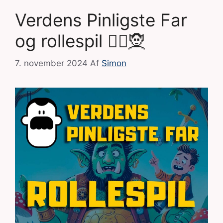
Verdens Pinligste Far
og rollespil 🧙‍♂️🧝
7. november 2024
Af
Simon