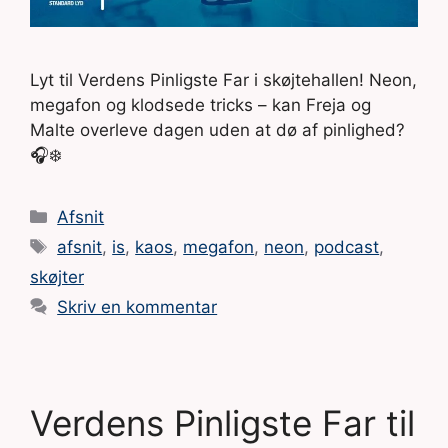
Lyt til Verdens Pinligste Far i skøjtehallen! Neon,
megafon og klodsede tricks – kan Freja og
Malte overleve dagen uden at dø af pinlighed?
🎧❄️
Kategorier
Afsnit
Tags
afsnit
,
is
,
kaos
,
megafon
,
neon
,
podcast
,
skøjter
Skriv en kommentar
Verdens Pinligste Far til