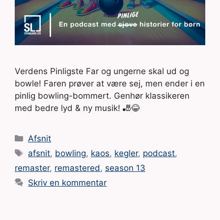
Verdens Pinligste Far og ungerne skal ud og
bowle! Faren prøver at være sej, men ender i en
pinlig bowling-bommert. Genhør klassikeren
med bedre lyd & ny musik! 🎳😂
Kategorier
Afsnit
Tags
afsnit
,
bowling
,
kaos
,
kegler
,
podcast
,
remaster
,
remastered
,
season 13
Skriv en kommentar