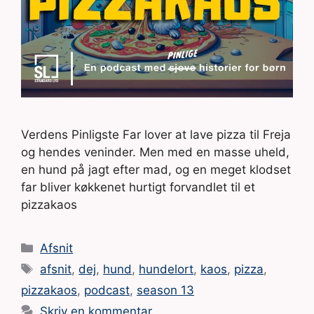
Verdens Pinligste Far lover at lave pizza til Freja
og hendes veninder. Men med en masse uheld,
en hund på jagt efter mad, og en meget klodset
far bliver køkkenet hurtigt forvandlet til et
pizzakaos
Kategorier
Afsnit
Tags
afsnit
,
dej
,
hund
,
hundelort
,
kaos
,
pizza
,
pizzakaos
,
podcast
,
season 13
Skriv en kommentar