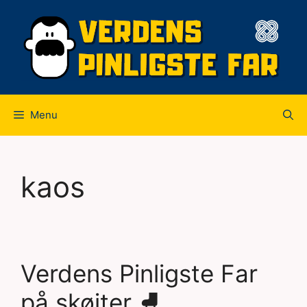
Hop
til
indhold
Menu
kaos
Verdens Pinligste Far
på skøjter ⛸️