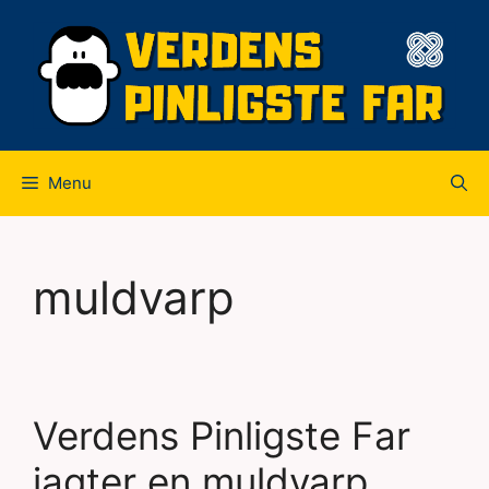
Hop
til
indhold
Menu
muldvarp
Verdens Pinligste Far
jagter en muldvarp