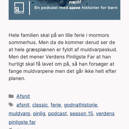
Hele familien skal på en lille ferie i mormors
sommerhus. Men da de kommer derud ser de
at hele græsplænen er fyldt af muldvarpeskud.
Men det mener Verdens Pinligste Far at han
hurtigt skal få lavet om på, så han forsøger at
fange muldvarpene men det går ikke helt efter
planen.
Kategorier
Afsnit
Tags
afsnit
,
classic
,
ferie
,
godnathistorie
,
muldvarp
,
pinlig
,
podcast
,
season 15
,
verdens
pinligste far