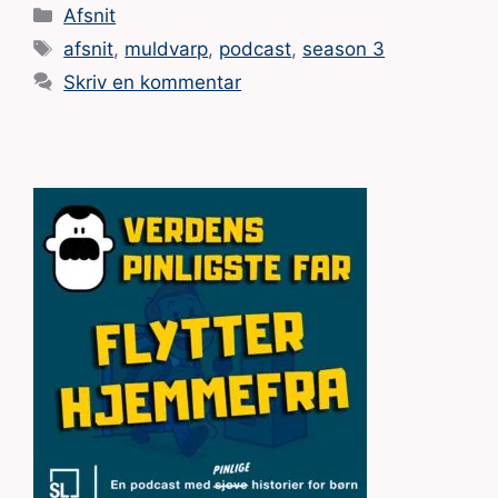
Kategorier
Afsnit
Tags
afsnit
,
muldvarp
,
podcast
,
season 3
Skriv en kommentar