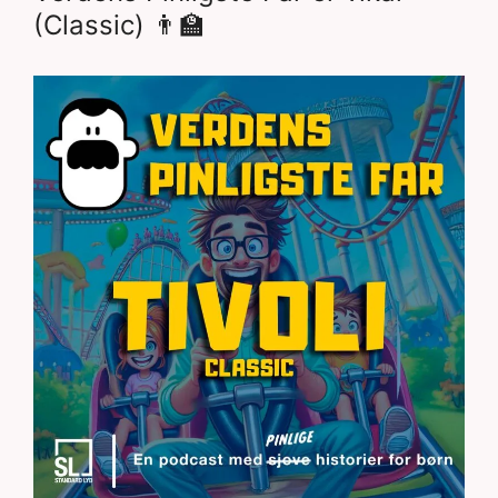
(Classic) 👨‍🏫