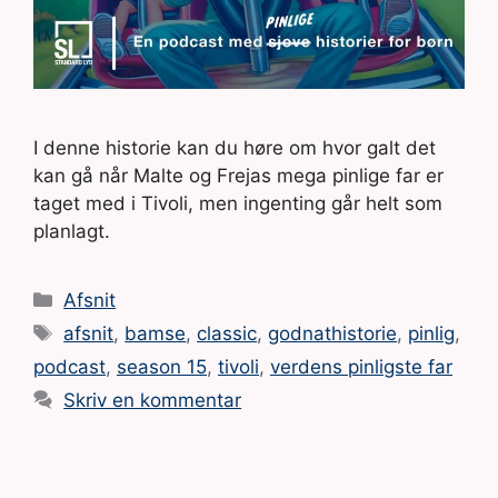
I denne historie kan du høre om hvor galt det
kan gå når Malte og Frejas mega pinlige far er
taget med i Tivoli, men ingenting går helt som
planlagt.
Kategorier
Afsnit
Tags
afsnit
,
bamse
,
classic
,
godnathistorie
,
pinlig
,
podcast
,
season 15
,
tivoli
,
verdens pinligste far
Skriv en kommentar