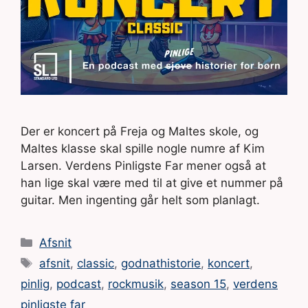
Der er koncert på Freja og Maltes skole, og
Maltes klasse skal spille nogle numre af Kim
Larsen. Verdens Pinligste Far mener også at
han lige skal være med til at give et nummer på
guitar. Men ingenting går helt som planlagt.
Kategorier
Afsnit
Tags
afsnit
,
classic
,
godnathistorie
,
koncert
,
pinlig
,
podcast
,
rockmusik
,
season 15
,
verdens
pinligste far