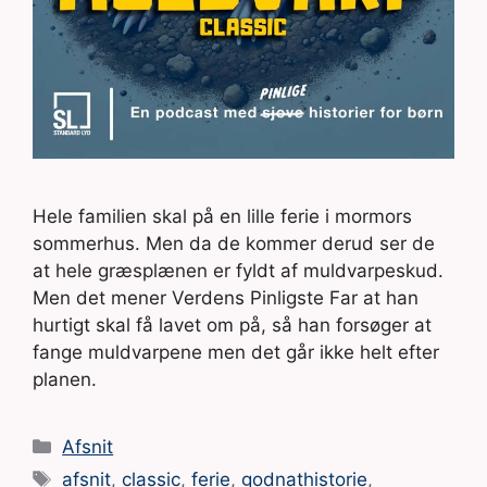
Hele familien skal på en lille ferie i mormors
sommerhus. Men da de kommer derud ser de
at hele græsplænen er fyldt af muldvarpeskud.
Men det mener Verdens Pinligste Far at han
hurtigt skal få lavet om på, så han forsøger at
fange muldvarpene men det går ikke helt efter
planen.
Kategorier
Afsnit
Tags
afsnit
,
classic
,
ferie
,
godnathistorie
,