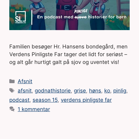
Familien besøger Hr. Hansens bondegård, men
Verdens Pinligste Far tager det lidt for seriøst –
og alt går hurtigt galt på sjov og uventet vis!
Kategorier
Afsnit
Tags
afsnit
,
godnathistorie
,
grise
,
høns
,
ko
,
pinlig
,
podcast
,
season 15
,
verdens pinligste far
1 kommentar