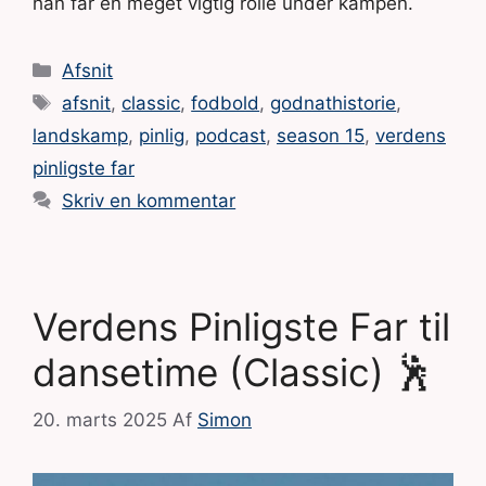
han får en meget vigtig rolle under kampen.
Kategorier
Afsnit
Tags
afsnit
,
classic
,
fodbold
,
godnathistorie
,
landskamp
,
pinlig
,
podcast
,
season 15
,
verdens
pinligste far
Skriv en kommentar
Verdens Pinligste Far til
dansetime (Classic) 🕺
20. marts 2025
Af
Simon