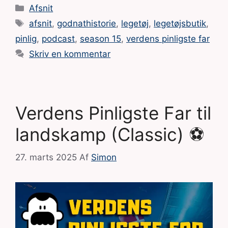
Kategorier
Afsnit
Tags
afsnit
,
godnathistorie
,
legetøj
,
legetøjsbutik
,
pinlig
,
podcast
,
season 15
,
verdens pinligste far
Skriv en kommentar
Verdens Pinligste Far til
landskamp (Classic) ⚽
27. marts 2025
Af
Simon