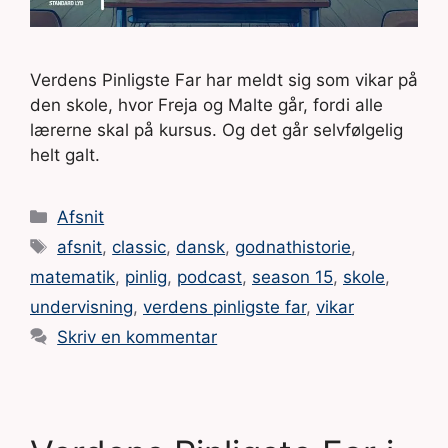
Verdens Pinligste Far har meldt sig som vikar på
den skole, hvor Freja og Malte går, fordi alle
lærerne skal på kursus. Og det går selvfølgelig
helt galt.
Kategorier
Afsnit
Tags
afsnit
,
classic
,
dansk
,
godnathistorie
,
matematik
,
pinlig
,
podcast
,
season 15
,
skole
,
undervisning
,
verdens pinligste far
,
vikar
Skriv en kommentar