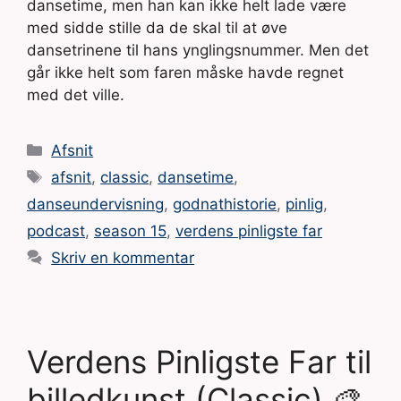
dansetime, men han kan ikke helt lade være
med sidde stille da de skal til at øve
dansetrinene til hans ynglingsnummer. Men det
går ikke helt som faren måske havde regnet
med det ville.
Kategorier
Afsnit
Tags
afsnit
,
classic
,
dansetime
,
danseundervisning
,
godnathistorie
,
pinlig
,
podcast
,
season 15
,
verdens pinligste far
Skriv en kommentar
Verdens Pinligste Far til
billedkunst (Classic) 🎨