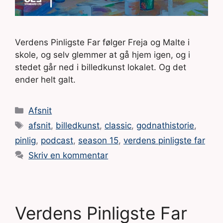
Verdens Pinligste Far følger Freja og Malte i
skole, og selv glemmer at gå hjem igen, og i
stedet går ned i billedkunst lokalet. Og det
ender helt galt.
Kategorier
Afsnit
Tags
afsnit
,
billedkunst
,
classic
,
godnathistorie
,
pinlig
,
podcast
,
season 15
,
verdens pinligste far
Skriv en kommentar
Verdens Pinligste Far