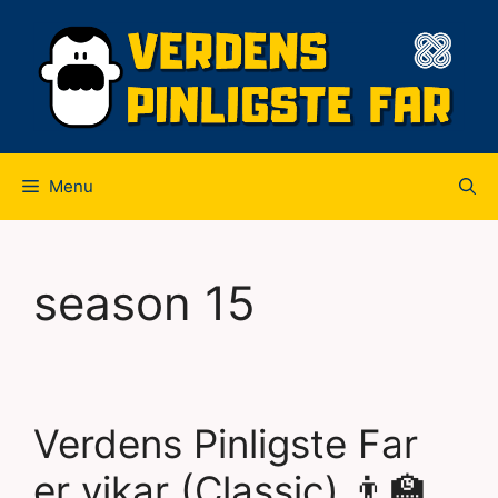
Hop
til
indhold
Menu
season 15
Verdens Pinligste Far
er vikar (Classic) 👨‍🏫