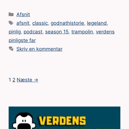
Kategorier
Afsnit
Tags
afsnit
,
classic
,
godnathistorie
,
legeland
,
pinlig
,
podcast
,
season 15
,
trampolin
,
verdens
pinligste far
Skriv en kommentar
Side
Side
1
2
Næste
→