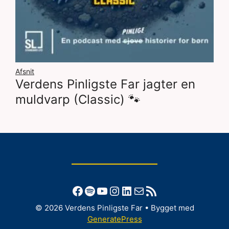
Afsnit
Verdens Pinligste Far jagter en
muldvarp (Classic) 🐾
Facebook
Spotify
YouTube
Instagram
LinkedIn
Mail
RSS-feed
© 2026 Verdens Pinligste Far
• Bygget med
GeneratePress