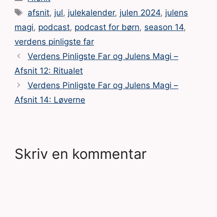
Tags
afsnit
,
jul
,
julekalender
,
julen 2024
,
julens
magi
,
podcast
,
podcast for børn
,
season 14
,
verdens pinligste far
Verdens Pinligste Far og Julens Magi –
Afsnit 12: Ritualet
Verdens Pinligste Far og Julens Magi –
Afsnit 14: Løverne
Skriv en kommentar