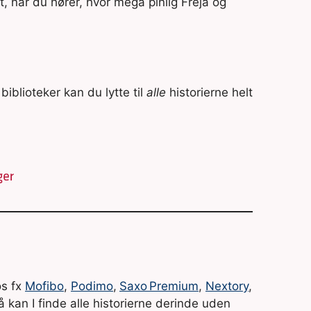
jt, når du hører, hvor mega pinlig Freja og
biblioteker kan du lytte til
alle
historierne helt
os fx
Mofibo
,
Podimo
,
Saxo Premium
,
Nextory
,
kan I finde alle historierne derinde uden