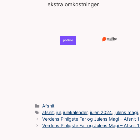
ekstra omkostninger.
Kategorier
Afsnit
Tags
afsnit
,
jul
,
julekalender
,
julen 2024
,
julens magi
Verdens Pinligste Far og Julens Magi – Afsnit 
Verdens Pinligste Far og Julens Magi – Afsnit 