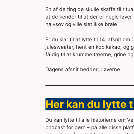
En af de ting de skulle skaffe til rit
at de kender til at der er nogle løver
halvsov og ville slet ikke brøle
Er du klar til at lytte til 14. afsnit 
julesweater, hent en kop kakao, og gør
få dig til at krumme tæerne, grine o
Dagens afsnit hedder: Løverne
Her kan du lytte 
Du kan lytte til alle historierne om 
podcast for børn – på alle disse plat