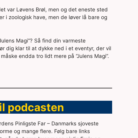
ualet var Løvens Brøl, men og det eneste sted
 er i zoologisk have, men de løver lå bare og
om “Julens Magi”? Så find din varmeste
 dig klar til at dykke ned i et eventyr, der vil
g måske endda tro lidt mere på “Julens Magi”.
til podcasten
Verdens Pinligste Far – Danmarks sjoveste
forme og mange flere. Følg bare links