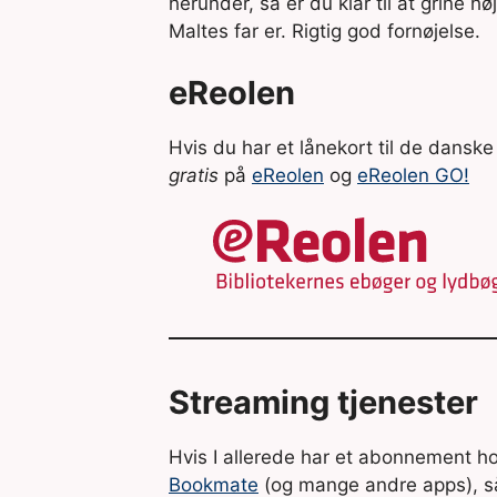
herunder, så er du klar til at grine hø
Maltes far er. Rigtig god fornøjelse.
eReolen
Hvis du har et lånekort til de danske 
gratis
på
eReolen
og
eReolen GO!
Streaming tjenester
Hvis I allerede har et abonnement h
Bookmate
(og mange andre apps), så 