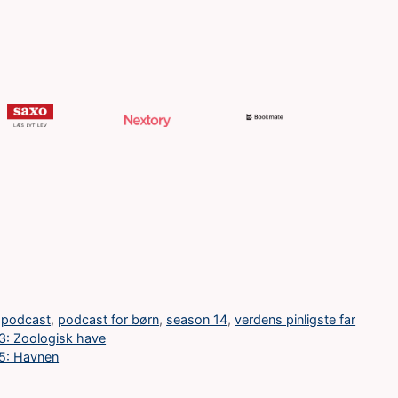
,
podcast
,
podcast for børn
,
season 14
,
verdens pinligste far
13: Zoologisk have
15: Havnen