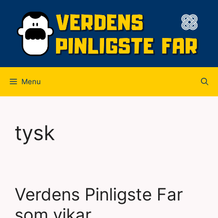
Hop
til
indhold
Menu
tysk
Verdens Pinligste Far
som vikar