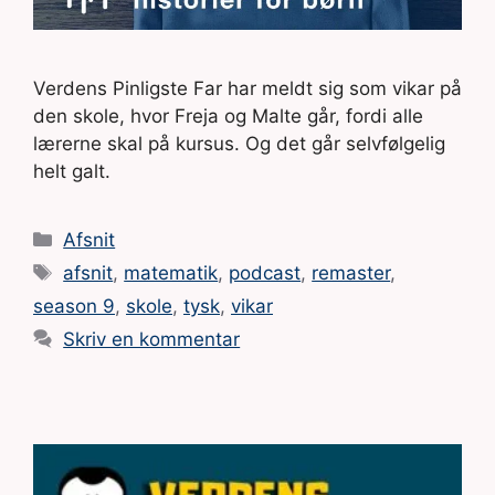
Verdens Pinligste Far har meldt sig som vikar på
den skole, hvor Freja og Malte går, fordi alle
lærerne skal på kursus. Og det går selvfølgelig
helt galt.
Kategorier
Afsnit
Tags
afsnit
,
matematik
,
podcast
,
remaster
,
season 9
,
skole
,
tysk
,
vikar
Skriv en kommentar