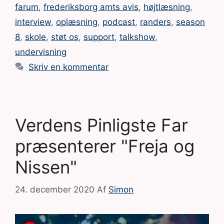
farum
,
frederiksborg amts avis
,
højtlæsning
,
interview
,
oplæsning
,
podcast
,
randers
,
season
8
,
skole
,
støt os
,
support
,
talkshow
,
undervisning
Skriv en kommentar
Verdens Pinligste Far
præsenterer "Freja og
Nissen"
24. december 2020
Af
Simon