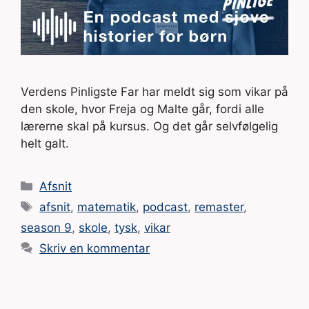
Verdens Pinligste Far har meldt sig som vikar på
den skole, hvor Freja og Malte går, fordi alle
lærerne skal på kursus. Og det går selvfølgelig
helt galt.
Kategorier
Afsnit
Tags
afsnit
,
matematik
,
podcast
,
remaster
,
season 9
,
skole
,
tysk
,
vikar
Skriv en kommentar