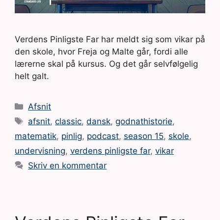
Verdens Pinligste Far har meldt sig som vikar på
den skole, hvor Freja og Malte går, fordi alle
lærerne skal på kursus. Og det går selvfølgelig
helt galt.
Kategorier
Afsnit
Tags
afsnit
,
classic
,
dansk
,
godnathistorie
,
matematik
,
pinlig
,
podcast
,
season 15
,
skole
,
undervisning
,
verdens pinligste far
,
vikar
Skriv en kommentar