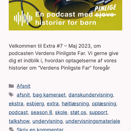
Velkommen til Extra #7 – Maj 2023, om
podcasten Verdens Pinligste Far. Vi gerne give
dig et indblik i, hvordan optagelserne af vores
historier om “Verdens Pinligste Far” foregår
Kategorier
Afsnit
Tags
afsnit
,
bag kameraet
,
danskundervisning
,
ekstra
,
esbjerg
,
extra
,
højtlæsning
,
oplæsning
,
podcast
,
season 8
,
skole
,
støt os
,
support
,
talkshow
,
undervisning
,
undervisningsmateriale
Skriv en kommentar