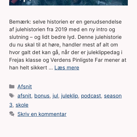
Bemærk: selve historien er en genudsendelse
af julehistorien fra 2019 med en ny intro og
slutning – og lidt bedre lyd. Denne julehistorie
du nu skal til at høre, handler mest af alt om
hvor galt det kan gå, når der er juleklippedag i
Frejas klasse og Verdens Pinligste Far mener at
han helt sikkert …
Læs mere
Kategorier
Afsnit
Tags
afsnit
,
bonus
,
jul
,
juleklip
,
podcast
,
season
3
,
skole
Skriv en kommentar