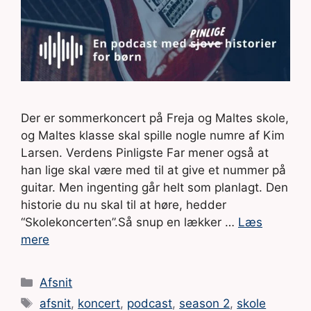
Der er sommerkoncert på Freja og Maltes skole,
og Maltes klasse skal spille nogle numre af Kim
Larsen. Verdens Pinligste Far mener også at
han lige skal være med til at give et nummer på
guitar. Men ingenting går helt som planlagt. Den
historie du nu skal til at høre, hedder
“Skolekoncerten”.Så snup en lækker …
Læs
mere
Kategorier
Afsnit
Tags
afsnit
,
koncert
,
podcast
,
season 2
,
skole