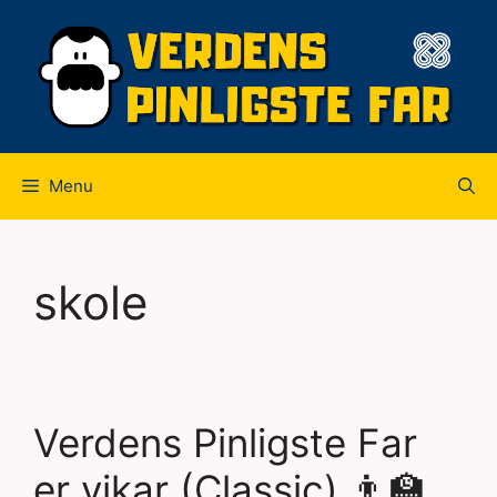
Hop
til
indhold
Menu
skole
Verdens Pinligste Far
er vikar (Classic) 👨‍🏫