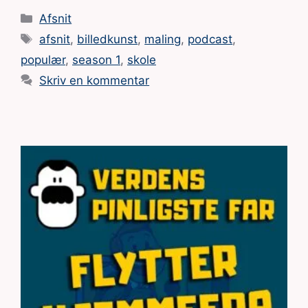
Kategorier
Afsnit
Tags
afsnit
,
billedkunst
,
maling
,
podcast
,
populær
,
season 1
,
skole
Skriv en kommentar