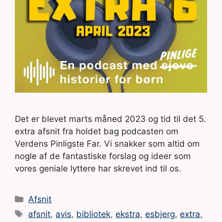
Det er blevet marts måned 2023 og tid til det 5.
extra afsnit fra holdet bag podcasten om
Verdens Pinligste Far. Vi snakker som altid om
nogle af de fantastiske forslag og ideer som
vores geniale lyttere har skrevet ind til os.
Kategorier
Afsnit
Tags
afsnit
,
avis
,
bibliotek
,
ekstra
,
esbjerg
,
extra
,