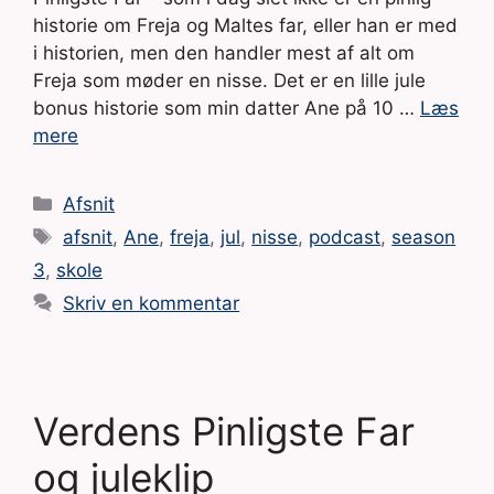
historie om Freja og Maltes far, eller han er med
i historien, men den handler mest af alt om
Freja som møder en nisse. Det er en lille jule
bonus historie som min datter Ane på 10 …
Læs
mere
Kategorier
Afsnit
Tags
afsnit
,
Ane
,
freja
,
jul
,
nisse
,
podcast
,
season
3
,
skole
Skriv en kommentar
Verdens Pinligste Far
og juleklip