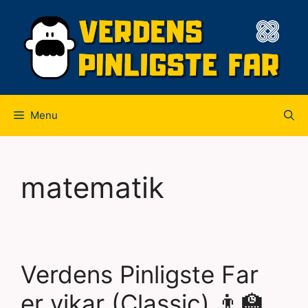
Hop
til
indhold
Menu
matematik
Verdens Pinligste Far
er vikar (Classic) 👨‍🏫