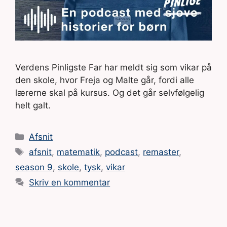
Verdens Pinligste Far har meldt sig som vikar på
den skole, hvor Freja og Malte går, fordi alle
lærerne skal på kursus. Og det går selvfølgelig
helt galt.
Kategorier
Afsnit
Tags
afsnit
,
matematik
,
podcast
,
remaster
,
season 9
,
skole
,
tysk
,
vikar
Skriv en kommentar