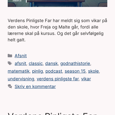
Verdens Pinligste Far har meldt sig som vikar på
den skole, hvor Freja og Malte går, fordi alle
lærerne skal på kursus. Og det går selvfølgelig
helt galt.
Kategorier
Afsnit
Tags
afsnit
,
classic
,
dansk
,
godnathistorie
,
matematik
,
pinlig
,
podcast
,
season 15
,
skole
,
undervisning
,
verdens pinligste far
,
vikar
Skriv en kommentar