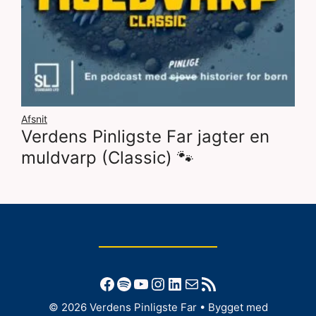
Afsnit
Verdens Pinligste Far jagter en
muldvarp (Classic) 🐾
Facebook
Spotify
YouTube
Instagram
LinkedIn
Mail
RSS-feed
© 2026 Verdens Pinligste Far
• Bygget med