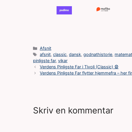
Kategorier
Afsnit
Tags
afsnit
,
classic
,
dansk
,
godnathistorie
,
matemat
pinligste far
,
vikar
Verdens Pinligste Far i Tivoli (Classic) 🎡
Verdens Pinligste Far flytter hjemmefra – her f
Skriv en kommentar