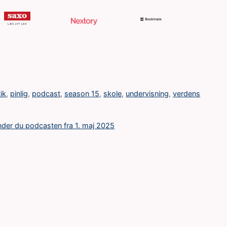
ik
,
pinlig
,
podcast
,
season 15
,
skole
,
undervisning
,
verdens
inder du podcasten fra 1. maj 2025